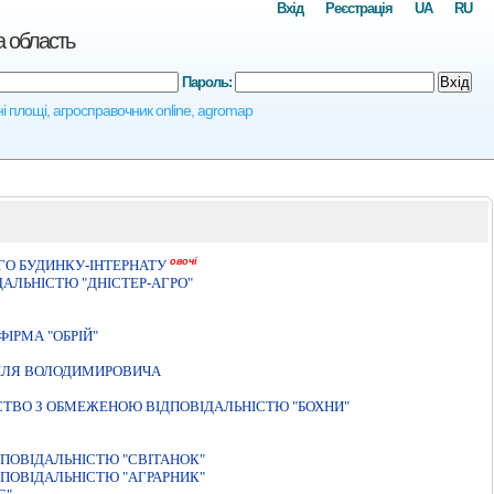
Вхід
Реєстрація
UA
RU
а область
Пароль:
Вхід
ні площі, агросправочник online, agromap
овочі
О БУДИНКУ-IНТЕРНАТУ
АЛЬНIСТЮ "ДНIСТЕР-АГРО"
IРМА "ОБРIЙ"
ИЛЯ ВОЛОДИМИРОВИЧА
ТВО З ОБМЕЖЕНОЮ ВIДПОВIДАЛЬНIСТЮ "БОХНИ"
ПОВІДАЛЬНІСТЮ "СВІТАНОК"
ПОВIДАЛЬНIСТЮ "АГРАРНИК"