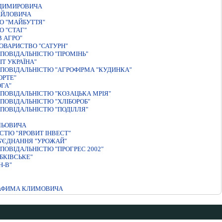
ОДИМИРОВИЧА
АЙЛОВИЧА
О "МАЙБУТТЯ"
 "СТАГ"
 АГРО"
ОВАРИСТВО "САТУРН"
ПОВIДАЛЬНIСТЮ "ПРОМIНЬ"
Т УКРАЇНА"
ПОВIДАЛЬНIСТЮ "АГРОФIРМА "КУДИНКА"
ОРТЕ"
ГА"
ПОВIДАЛЬНIСТЮ "КОЗАЦЬКА МРIЯ"
ПОВIДАЛЬНIСТЮ "ХЛIБОРОБ"
ПОВІДАЛЬНІСТЮ "ПОДІЛЛЯ"
ЛЬОВИЧА
СТЮ "ЯРОВИТ ІНВЕСТ"
Б'ЄДНАННЯ "УРОЖАЙ"
ОВIДАЛЬНIСТЮ "ПРОГРЕС 2002"
БКIВСЬКЕ"
-В"
РАФИМА КЛИМОВИЧА