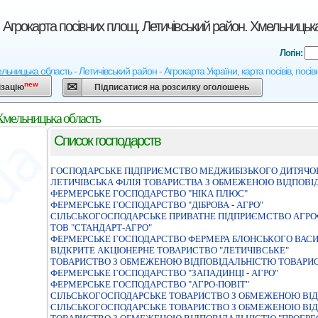
 Агрокарта посівних площ. Летичівський район. Хмельницьк
Логін:
ьницька область - Летичівський район - Агрокарта України, карта посівів, посів
new
ізацію
Підписатися на розсилку оголошень
 Хмельницька область
Список господарств
ГОСПОДАРСЬКЕ ПIДПРИЄМСТВО МЕДЖИБIЗЬКОГО ДИТЯЧОГ
ЛЕТИЧIВСЬКА ФIЛIЯ ТОВАРИСТВА З ОБМЕЖЕНОЮ ВIДПОВIД
ФЕРМЕРСЬКЕ ГОСПОДАРСТВО "НIКА ПЛЮС"
ФЕРМЕРСЬКЕ ГОСПОДАРСТВО "ДІБРОВА - АГРО"
СIЛЬСЬКОГОСПОДАРСЬКЕ ПРИВАТНЕ ПIДПРИЄМСТВО АГРОФ
ТОВ "СТАНДАРТ-АГРО"
ФЕРМЕРСЬКЕ ГОСПОДАРСТВО ФЕРМЕРА БЛОНСЬКОГО ВАС
ВІДКРИТЕ АКЦІОНЕРНЕ ТОВАРИСТВО "ЛЕТИЧІВСЬКЕ"
ТОВАРИСТВО З ОБМЕЖЕНОЮ ВIДПОВIДАЛЬНIСТЮ ТОВАРИС
ФЕРМЕРСЬКЕ ГОСПОДАРСТВО "ЗАПАДИНЦI - АГРО"
ФЕРМЕРСЬКЕ ГОСПОДАРСТВО "АГРО-ПОВIТ"
СІЛЬСЬКОГОСПОДАРСЬКЕ ТОВАРИСТВО З ОБМЕЖЕНОЮ ВІД
СIЛЬСЬКОГОСПОДАРСЬКЕ ТОВАРИСТВО З ОБМЕЖЕНОЮ ВIД