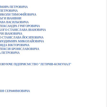
ИМИРА ПЕТРОВИЧА
 ПЕТРОВИЧА
МИКОЛИ ТИМОФIЙОВИЧА
ЬГИ IВАНIВНИ
ЛАВА ВАСИЛЬОВИЧА
ЛЕКСАНДРА ГРИГОРОВИЧА
КОГО СТАНIСЛАВА IВАНОВИЧА
IЯ IВАНОВИЧА
О СТАНIСЛАВА ЙОСИПОВИЧА
ВОЛОДИМИРА МИКОЛАЙОВИЧА
НIДА ВIКТОРОВИЧА
ЛЕКСIЯ БРОНIСЛАВОВИЧА
А ПЕТРОВИЧА
ГОВУЮЧЕ ПІДПРИЄМСТВО "ЛЕТИЧІВ-КОМУНАЛ"
ЛIЯ СЕРАФИМОВИЧА