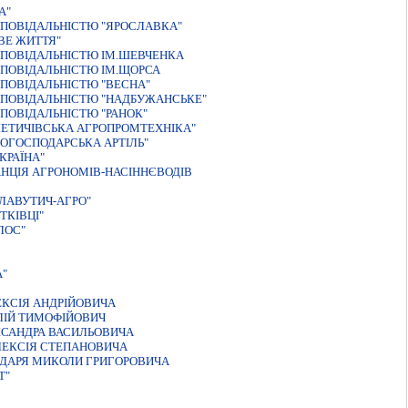
А"
ПОВІДАЛЬНІСТЮ "ЯРОСЛАВКА"
ВЕ ЖИТТЯ"
ДПОВІДАЛЬНІСТЮ ІМ.ШЕВЧЕНКА
ПОВIДАЛЬНIСТЮ IМ.ЩОРСА
ПОВІДАЛЬНІСТЮ "ВЕСНА"
ДПОВІДАЛЬНІСТЮ "НАДБУЖАНСЬКЕ"
ПОВІДАЛЬНІСТЮ "РАНОК"
ЛЕТИЧІВСЬКА АГРОПРОМТЕХНІКА"
КОГОСПОДАРСЬКА АРТІЛЬ"
КРАЇНА"
НЦIЯ АГРОНОМIВ-НАСIННЄВОДIВ
ЛАВУТИЧ-АГРО"
ТКIВЦI"
ЛОС"
А"
ЕКСIЯ АНДРIЙОВИЧА
ЛIЙ ТИМОФIЙОВИЧ
КСАНДРА ВАСИЛЬОВИЧА
ЛЕКСIЯ СТЕПАНОВИЧА
НДАРЯ МИКОЛИ ГРИГОРОВИЧА
Т"