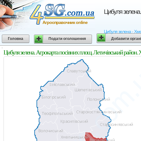
Цибуля зелена.
Агросправочник online
Цибуля зелена - Хмел
Головна
Подати оголошення
Добавити орган
Цибуля зелена. Агрокарта посівних площ. Летичівський район.