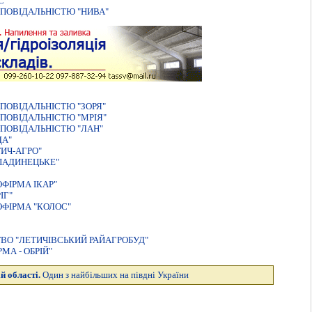
С"
ПОВІДАЛЬНІСТЮ "НИВА"
ПОВІДАЛЬНІСТЮ "ЗОРЯ"
ПОВІДАЛЬНІСТЮ "МРІЯ"
ПОВІДАЛЬНІСТЮ "ЛАН"
ДА"
ИЧ-АГРО"
ПАДИНЕЦЬКЕ"
ФIРМА IКАР"
IГ"
ФIРМА "КОЛОС"
ВО "ЛЕТИЧІВСЬКИЙ РАЙАГРОБУД"
А - ОБРІЙ"
й області.
Один з найбільших на півдні України