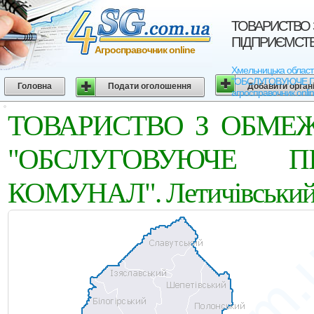
ТОВАРИСТВО
ПІДПРИЄМСТВО 
Агросправочник online
Хмельницька облас
"ОБСЛУГОВУЮЧЕ ПІДП
Головна
Подати оголошення
Добавити орган
агросправочник onli
ТОВАРИСТВО З ОБМЕ
"ОБСЛУГОВУЮЧЕ ПІ
КОМУНАЛ". Летичівський 