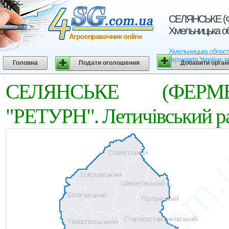
СЕЛЯНСЬКЕ (Ф
Хмельницька о
Агросправочник online
Хмельницька облас
Агрокарта України, к
Головна
Подати оголошення
Добавити орган
СЕЛЯНСЬКЕ (ФЕРМ
"РЕТУРН". Летичівський р