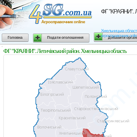
ФГ "КРАЯНИ". Л
Агросправочник online
Хмельницька область 
агросправочник onli
Головна
Подати оголошення
Добавити орган
ФГ "КРАЯНИ". Летичівський район. Хмельницька область