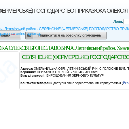
ЕРМЕРСЬКЕ) ГОСПОДАРСТВО ПРИКАЗЮКА ОЛЕКСIЯ БРОН
Логін:
ть - Летичівський район - СЕЛЯНСЬКЕ (ФЕРМЕРСЬКЕ) ГОСПОДАРСТВО ПРИКАЗ
правочник online, agromap
new
ізацію
Підписатися на розсилку оголошень
ЕКСIЯ БРОНIСЛАВОВИЧА. Летичівський район. Хмельни
СЕЛЯНСЬКЕ (ФЕРМЕРСЬКЕ) ГОСПОДАРСТВО
Адреса:
ХМЕЛЬНИЦЬКА ОБЛ., ЛЕТИЧIВСЬКИЙ Р-Н, С.ГОЛОСКIВ ВУЛ. 
Керівник:
ПРИКАЗЮК ОЛЕКСIЙ БРОНИСЛАВОВИЧ
Вид діяльності:
ВИРОЩУВАННЯ ЗЕРНОВИХ КУЛЬТУР
Реє
Контактні телефони
доступні лише зареєстрованим корисутвачам (