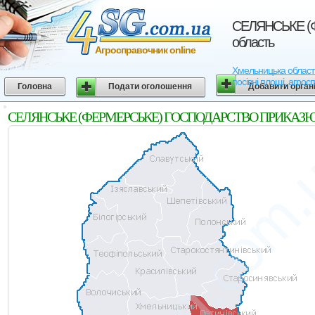
СЕЛЯНСЬКЕ (Ф
область
Агросправочник online
Хмельницька облас
посівні площі, агрос
Головна
Подати оголошення
Добавити орган
СЕЛЯНСЬКЕ (ФЕРМЕРСЬКЕ) ГОСПОДАРСТВО ПРИКАЗЮКА ОЛ