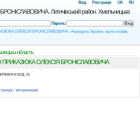
Вхід
Реєстрація
UA
RU
IСЛАВОВИЧА. Летичівський район. Хмельницька
Пароль:
Вхід
ЮКА ОЛЕКСIЯ БРОНIСЛАВОВИЧА - Агрокарта України, карта посівів,
цька область
 ПРИКАЗЮКА ОЛЕКСIЯ БРОНIСЛАВОВИЧА
ПЕРЕМОГИ БУД. 15
страція / авторизація
)