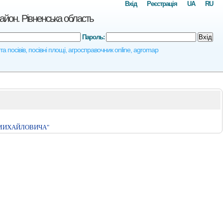
Вхід
Реєстрація
UA
RU
йон. Рівненська область
Пароль:
Вхід
 посівів, посівні площі, агросправочник online, agromap
 МИХАЙЛОВИЧА"