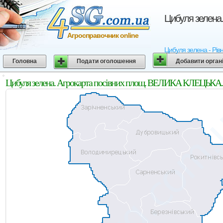
Цибуля зелена.
Агросправочник online
Цибуля зелена - Рівн
Головна
Подати оголошення
Добавити орган
Цибуля зелена. Агрокарта посівних площ. ВЕЛИКА КЛЕЦЬКА. К