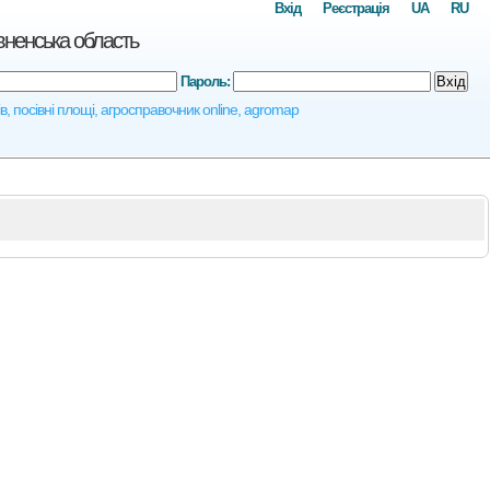
Вхід
Реєстрація
UA
RU
вненська область
Пароль:
Вхід
в, посівні площі, агросправочник online, agromap