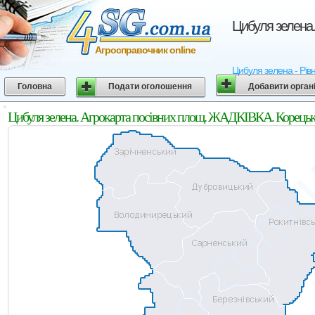
Цибуля зелена.
Агросправочник online
Цибуля зелена - Рівн
Головна
Подати оголошення
Добавити орган
Цибуля зелена. Агрокарта посівних площ. ЖАДКІВКА. Корецьки