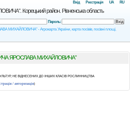
Вхід
Реєстрація
UA
RU
. Корецький район. Рівненська область
Пароль:
Вхід
ИХАЙЛОВИЧА" - Агрокарта України, карта посівів, посівні площі,
ИЧА ЯРОСЛАВА МИХАЙЛОВИЧА"
ЛЬТУР, НЕ ВІДНЕСЕНИХ ДО ІНШИХ КЛАСІВ РОСЛИННИЦТВА
страція / авторизація
)