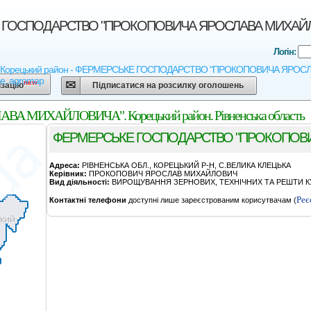
ОСПОДАРСТВО "ПРОКОПОВИЧА ЯРОСЛАВА МИХАЙЛОВИЧА"
Логін:
 - Корецький район - ФЕРМЕРСЬКЕ ГОСПОДАРСТВО "ПРОКОПОВИЧА ЯРОСЛАВА М
ne, agromap
new
ізацію
Підписатися на розсилку оголошень
ИХАЙЛОВИЧА". Корецький район. Рівненська область
ФЕРМЕРСЬКЕ ГОСПОДАРСТВО "ПРОКОПОВ
Адреса:
РIВНЕНСЬКА ОБЛ., КОРЕЦЬКИЙ Р-Н, С.ВЕЛИКА КЛЕЦЬКА
Керівник:
ПРОКОПОВИЧ ЯРОСЛАВ МИХАЙЛОВИЧ
Вид діяльності:
ВИРОЩУВАННЯ ЗЕРНОВИХ, ТЕХНІЧНИХ ТА РЕШТИ КУ
Реє
Контактні телефони
доступні лише зареєстрованим корисутвачам (