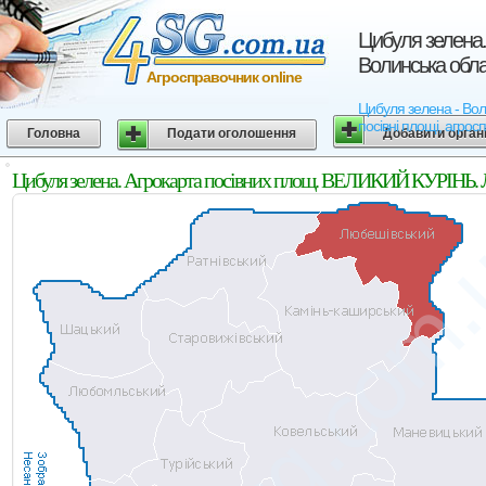
Цибуля зелена.
Волинська обла
Агросправочник online
Цибуля зелена - Вол
посівні площі, агрос
Головна
Подати оголошення
Добавити орган
Цибуля зелена. Агрокарта посівних площ. ВЕЛИКИЙ КУРІНЬ. 