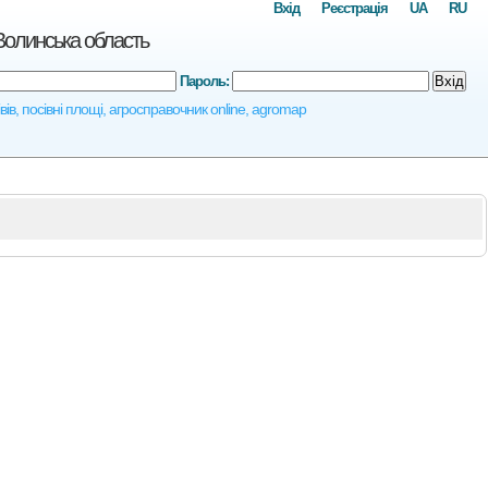
Вхід
Реєстрація
UA
RU
Волинська область
Пароль:
Вхід
ів, посівні площі, агросправочник online, agromap