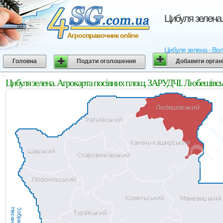
Цибуля зелена.
Агросправочник online
Цибуля зелена - Воли
Головна
Подати оголошення
Добавити орган
Цибуля зелена. Агрокарта посівних площ. ЗАРУДЧІ. Любешівсь