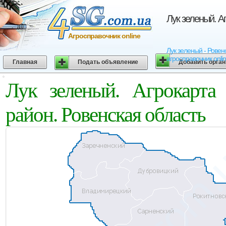
Лук зеленый. А
Агросправочник online
Лук зеленый - Ровен
агросправочник onli
Главная
Подать объявление
Добавить орга
Лук зеленый. Агрокарта
район. Ровенская область