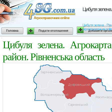
Цибуля зелена.
Агросправочник online
Цибуля зелена - Рівн
агросправочник onli
Головна
Подати оголошення
Добавити орган
Цибуля зелена. Агрокарт
район. Рівненська область