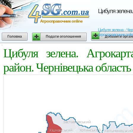
Цибуля зелена.
Агросправочник online
Цибуля зелена - Черн
агросправочник onli
Головна
Подати оголошення
Добавити орган
Цибуля зелена. Агрокарт
район. Чернівецька область