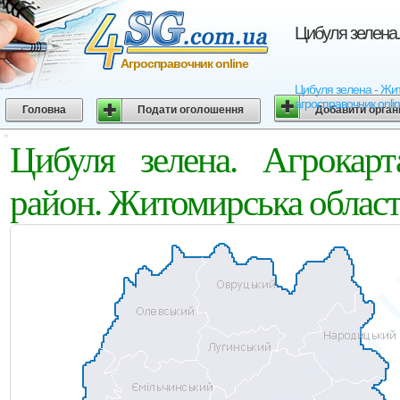
Цибуля зелена.
Агросправочник online
Цибуля зелена - Жито
агросправочник onli
Головна
Подати оголошення
Добавити орган
Цибуля зелена. Агрокар
район. Житомирська облас