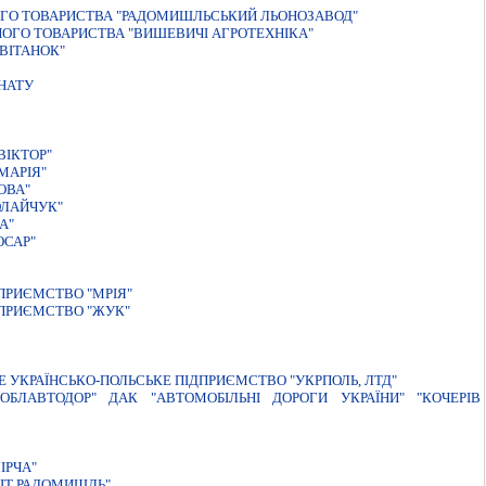
НОГО ТОВАРИСТВА "РАДОМИШЛЬСЬКИЙ ЛЬОНОЗАВОД"
НОГО ТОВАРИСТВА "ВИШЕВИЧІ АГРОТЕХНІКА"
ВIТАНОК"
НАТУ
ВІКТОР"
МАРІЯ"
ОВА"
ОЛАЙЧУК"
А"
ЮСАР"
ПРИЄМСТВО "МРIЯ"
ДПРИЄМСТВО "ЖУК"
УКРАЇНСЬКО-ПОЛЬСЬКЕ ПІДПРИЄМСТВО "УКРПОЛЬ, ЛТД"
БЛАВТОДОР" ДАК "АВТОМОБIЛЬНI ДОРОГИ УКРАЇНИ" "КОЧЕРIВ
IРЧА"
ІТ РАДОМИШЛЬ"