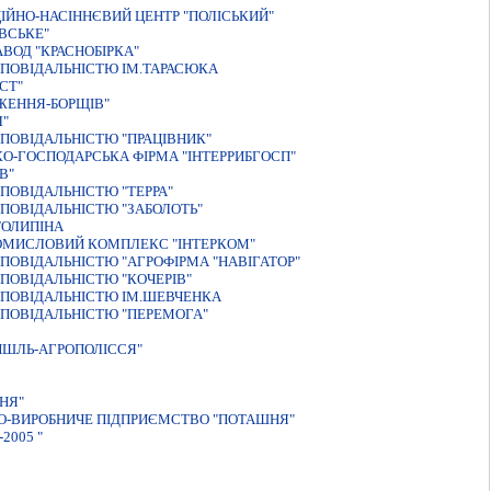
ЙНО-НАСІННЄВИЙ ЦЕНТР "ПОЛІСЬКИЙ"
ВСЬКЕ"
ВОД "КРАСНОБIРКА"
ПОВIДАЛЬНIСТЮ IМ.ТАРАСЮКА
СТ"
ЖЕННЯ-БОРЩIВ"
Л"
ПОВIДАЛЬНIСТЮ "ПРАЦIВНИК"
О-ГОСПОДАРСЬКА ФIРМА "IНТЕРРИБГОСП"
В"
ПОВIДАЛЬНIСТЮ "ТЕРРА"
ПОВІДАЛЬНІСТЮ "ЗАБОЛОТЬ"
ТОЛИПIНА
ОМИСЛОВИЙ КОМПЛЕКС "IНТЕРКОМ"
ОВІДАЛЬНІСТЮ "АГРОФІРМА "НАВІГАТОР"
ПОВІДАЛЬНІСТЮ "КОЧЕРІВ"
ДПОВIДАЛЬНIСТЮ IМ.ШЕВЧЕНКА
ПОВIДАЛЬНIСТЮ "ПЕРЕМОГА"
ИШЛЬ-АГРОПОЛIССЯ"
НЯ"
О-ВИРОБНИЧЕ ПIДПРИЄМСТВО "ПОТАШНЯ"
2005 "