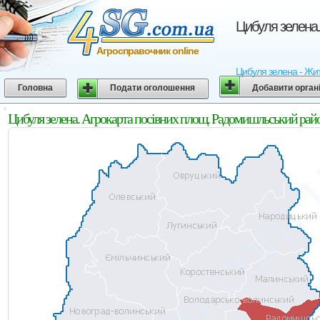
Цибуля зелена.
Агросправочник online
Цибуля зелена - Жито
Головна
Подати оголошення
Добавити орган
Цибуля зелена. Агрокарта посівних площ. Радомишльський рай