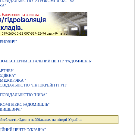
ПОВIДАЛЬНIСТЮ "АГРОКОМПЛЕКС - 98"
КА"
ЕНОВИЧ"
ДНО-ЕКСПЕРИМЕНТАЛЬНИЙ ЦЕНТР "РАДОМИШЛЬ"
РТНЕР"
ДІЇВНА"
МЕЖИРІЧКА "
ОВIДАЛЬНIСТЮ "ЛК ЮКРЕЙН ГРУП"
ПОВІДАЛЬНІСТЮ "НИВА"
Й КОМПЛЕКС РАДОМИШЛЬ"
"ВИШЕВИЧІ"
й області.
Один з найбільших на півдні України
ЙНИЙ ЦЕНТР "УКРАЇНА"