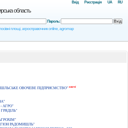
Вхід
Реєстрація
UA
RU
рська область
Пароль:
Вхід
осівні площі, агросправочник online, agromap
овочі
ИШЛЬСЬКЕ ОВОЧЕВЕ ПIДПРИЄМСТВО"
ВА"
- АГРО"
ГРЯДІЛЬ"
АГРОХIМ"
ЕГIОН РАДОМИШЛЬ"