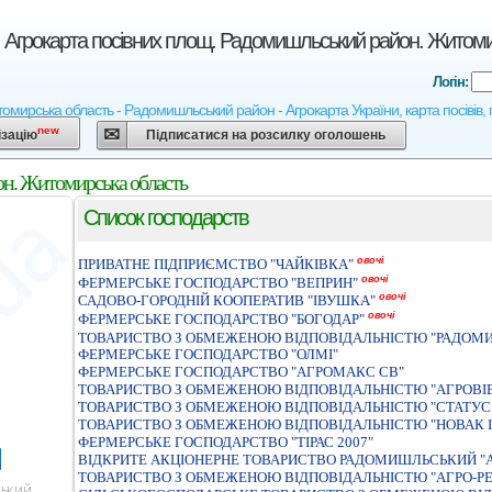
 Агрокарта посівних площ. Радомишльський район. Житоми
Логін:
мирська область - Радомишльський район - Агрокарта України, карта посівів, п
new
ізацію
Підписатися на розсилку оголошень
он. Житомирська область
Список господарств
овочі
ПРИВАТНЕ ПІДПРИЄМСТВО "ЧАЙКІВКА"
овочі
ФЕРМЕРСЬКЕ ГОСПОДАРСТВО "ВЕПРИН"
овочі
САДОВО-ГОРОДНIЙ КООПЕРАТИВ "IВУШКА"
овочі
ФЕРМЕРСЬКЕ ГОСПОДАРСТВО "БОГОДАР"
ТОВАРИСТВО З ОБМЕЖЕНОЮ ВIДПОВIДАЛЬНIСТЮ "РАДОМ
ФЕРМЕРСЬКЕ ГОСПОДАРСТВО "ОЛМI"
ФЕРМЕРСЬКЕ ГОСПОДАРСТВО "АГРОМАКС СВ"
ТОВАРИСТВО З ОБМЕЖЕНОЮ ВІДПОВІДАЛЬНІСТЮ "АГРОВІ
ТОВАРИСТВО З ОБМЕЖЕНОЮ ВIДПОВIДАЛЬНIСТЮ "СТАТУС 
ТОВАРИСТВО З ОБМЕЖЕНОЮ ВІДПОВІДАЛЬНІСТЮ "НОВАК І 
ФЕРМЕРСЬКЕ ГОСПОДАРСТВО "ТIРАС 2007"
ВIДКРИТЕ АКЦIОНЕРНЕ ТОВАРИСТВО РАДОМИШЛЬСЬКИЙ "
ТОВАРИСТВО З ОБМЕЖЕНОЮ ВIДПОВIДАЛЬНIСТЮ "АГРО-Р