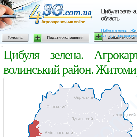
Цибуля зелена.
область
Агросправочник online
Цибуля зелена - Жито
площі, агросправочн
Головна
Подати оголошення
Добавити орган
Цибуля зелена. Агрокар
волинський район. Житоми