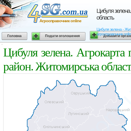
Цибуля зелена.
область
Агросправочник online
Цибуля зелена - Жито
агросправочник onli
Головна
Подати оголошення
Добавити орган
Цибуля зелена. Агрокарта
район. Житомирська облас