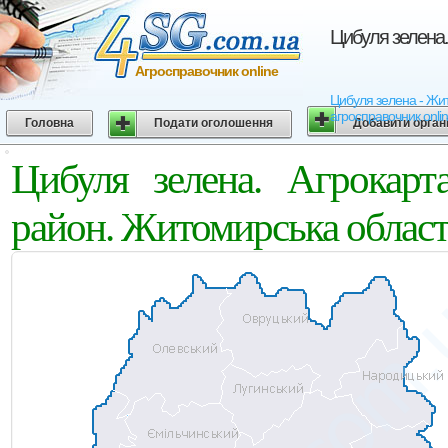
Цибуля зелена.
Агросправочник online
Цибуля зелена - Жито
агросправочник onli
Головна
Подати оголошення
Добавити орган
Цибуля зелена. Агрокарт
район. Житомирська облас