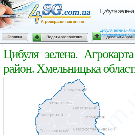
Цибуля зелена.
Агросправочник online
Цибуля зелена - Хмел
агросправочник onli
Головна
Подати оголошення
Добавити орган
Цибуля зелена. Агрокарт
район. Хмельницька област