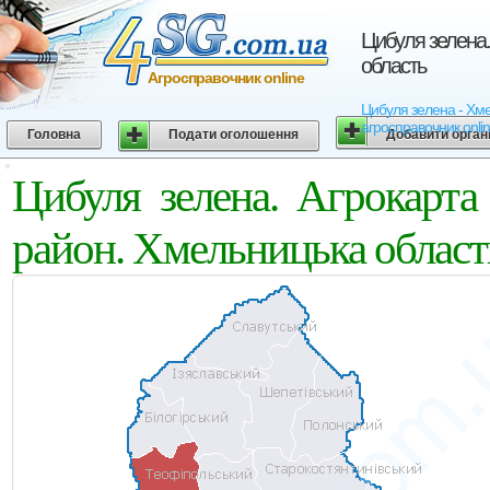
Цибуля зелена.
область
Агросправочник online
Цибуля зелена - Хмел
агросправочник onli
Головна
Подати оголошення
Добавити орган
Цибуля зелена. Агрокарта
район. Хмельницька област