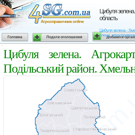
Цибуля зелена.
область
Агросправочник online
Цибуля зелена - Хмел
площі, агросправочн
Головна
Подати оголошення
Добавити орган
Цибуля зелена. Агрокар
Подільський район. Хмельн