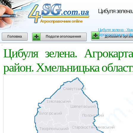
Цибуля зелена.
Агросправочник online
Цибуля зелена - Хмел
агросправочник onli
Головна
Подати оголошення
Добавити орган
Цибуля зелена. Агрокарт
район. Хмельницька област