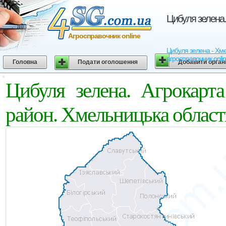
Цибуля зелена.
Агросправочник online
Цибуля зелена - Хмел
агросправочник onli
Головна
Подати оголошення
Добавити орган
Цибуля зелена. Агрокарт
район. Хмельницька област