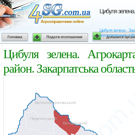
Цибуля зелена.
Агросправочник online
Цибуля зелена - Зака
агросправочник onli
Головна
Подати оголошення
Добавити орган
Цибуля зелена. Агрокарт
район. Закарпатська област