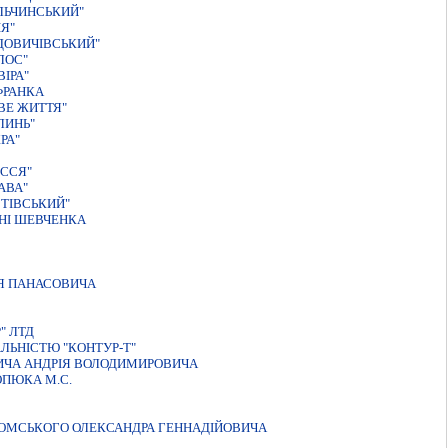
ЛЬЧИНСЬКИЙ"
Я"
ДОВИЧIВСЬКИЙ"
ЛОС"
ІРА"
ФРАНКА
ВЕ ЖИТТЯ"
ЛИНЬ"
РА"
IССЯ"
АВА"
ТІВСЬКИЙ"
НІ ШЕВЧЕНКА
ЛЯ ПАНАСОВИЧА
" ЛТД
ЛЬНIСТЮ "КОНТУР-Т"
РИЧА АНДРIЯ ВОЛОДИМИРОВИЧА
ОПЮКА М.С.
РОМСЬКОГО ОЛЕКСАНДРА ГЕННАДIЙОВИЧА