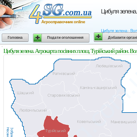
Цибуля зелена.
Агросправочник online
Цибуля зелена - Воли
Головна
Подати оголошення
Добавити орган
Цибуля зелена. Агрокарта посівних площ. Турійський район. Во