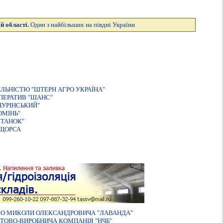
й області.
Один з найбільших на півдні України
ЛЬНІСТЮ "ШТЕРН АГРО УКРАЇНА"
ПЕРАТИВ "ШАНС"
ЧУРIНСЬКИЙ"
ОМIНЬ"
IТАНОК"
 ЩОРСА
О МИКОЛИ ОЛЕКСАНДРОВИЧА "ЛАВАНДА"
ТОВО-ВИРОБНИЧА КОМПАНIЯ "НЧБ"