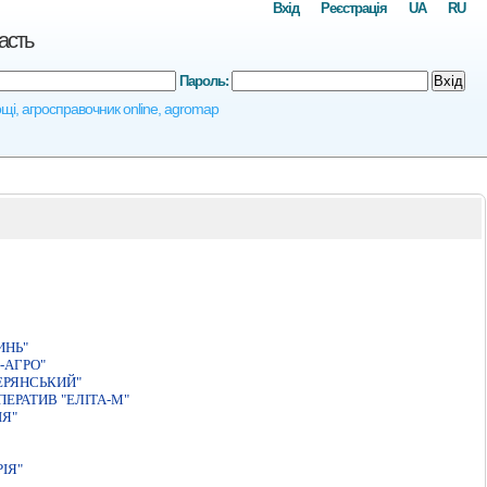
Вхід
Реєстрація
UA
RU
асть
Пароль:
Вхід
лощі, агросправочник online, agromap
ИНЬ"
-АГРО"
ЕРЯНСЬКИЙ"
ЕРАТИВ "ЕЛIТА-М"
IЯ"
ІЯ"