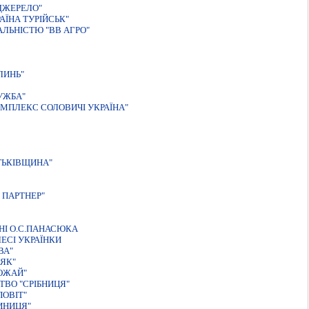
ДЖЕРЕЛО"
ЇНА ТУРІЙСЬК"
АЛЬНІСТЮ "ВВ АГРО"
ЛИНЬ"
УЖБА"
МПЛЕКС СОЛОВИЧІ УКРАЇНА"
ТЬКIВЩИНА"
 ПАРТНЕР"
НІ О.С.ПАНАСЮКА
ЕСІ УКРАЇНКИ
ВА"
ЯК"
ОЖАЙ"
ТВО "СРIБНИЦЯ"
ОВIТ"
ИНИЦЯ"