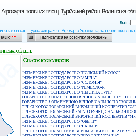
 Агрокарта посівних площ. Турійський район. Волинська обл
Логін:
нська область - Турійський район - Агрокарта України, карта посівів, посівні п
new
ізацію
Підписатися на розсилку оголошень
линська область
Список господарств
ФЕРМЕРСЬКЕ ГОСПОДАРСТВО "ПОЛIСЬКИЙ КОЛОС"
ФЕРМЕРСЬКЕ ГОСПОДАРСТВО "АМIЛА"
ФЕРМЕРСЬКЕ ГОСПОДАРСТВО "СОЛОМIЯ"
ФЕРМЕРСЬКЕ ГОСПОДАРСТВО "РЕМЕСЛО-К"
ФЕРМЕРСЬКЕ ГОСПОДАРСТВО "ПЕРЛИНА ТУРІЇ"
ТОВАРИСТВО З ОБМЕЖЕНОЮ ВIДПОВIДАЛЬНIСТЮ "СП ВОЛ
ТОВАРИСТВО З ОБМЕЖЕНОЮ ВIДПОВIДАЛЬНIСТЮ "ВОЛИНЬ
СIЛЬСЬКОГОСПОДАРСЬКИЙ ВИРОБНИЧИЙ КООПЕРАТИВ "ОЗ
СIЛЬСЬКОГОСПОДАРСЬКИЙ БАГАТОФУНКЦIОНАЛЬНИЙ КООП
СIЛЬСЬКОГОСПОДАРСЬКИЙ ВИРОБНИЧИЙ КООПЕРАТИВ "МР
ФЕРМЕРСЬКЕ ГОСПОДАРСТВО "ОБЕРIГ"
ФЕРМЕРСЬКЕ ГОСПОДАРСТВО "САЛЬВIЯ"
СІЛЬСЬКОГОСПОДАРСЬКИЙ ВИРОБНИЧИЙ КООПЕРАТИВ "ТУР
ФЕРМЕРСЬКЕ ГОСПОДАРСТВО "ЕКО СВIТ УКРАЇНА"