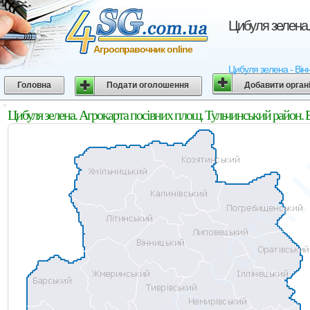
Цибуля зелена.
Агросправочник online
Цибуля зелена - Вінн
Головна
Подати оголошення
Добавити орган
Цибуля зелена. Агрокарта посівних площ. Тульчинський район. 