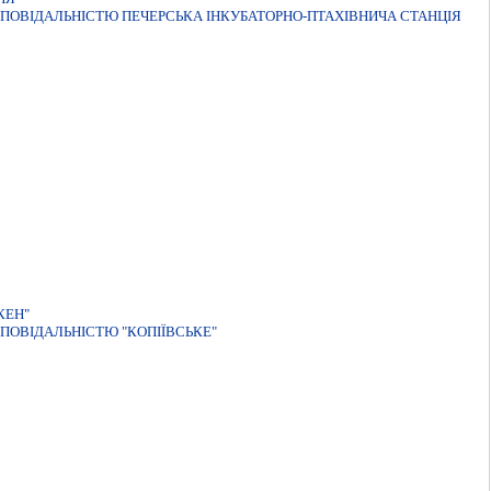
ПОВIДАЛЬНIСТЮ ПЕЧЕРСЬКА IНКУБАТОРНО-ПТАХIВНИЧА СТАНЦIЯ
КЕН"
ПОВIДАЛЬНIСТЮ "КОПIЇВСЬКЕ"