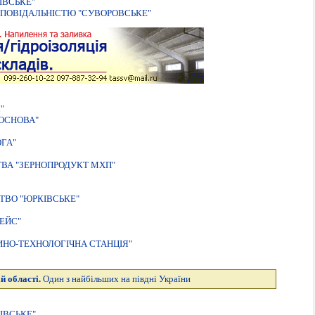
IВСЬКЕ"
ПОВІДАЛЬНІСТЮ "СУВОРОВСЬКЕ"
"
-ОСНОВА"
ГА"
ТВА "ЗЕРНОПРОДУКТ МХП"
ТВО "ЮРКIВСЬКЕ"
ЕЙС"
НО-ТЕХНОЛОГIЧНА СТАНЦIЯ"
й області.
Один з найбільших на півдні України
IВСЬКЕ"