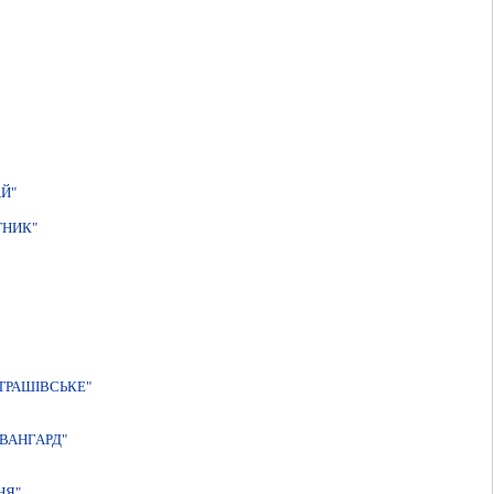
Й"
ТНИК"
ТРАШIВСЬКЕ"
ВАНГАРД"
НЯ"