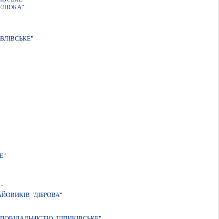
ЖЕЛЮКА"
ВЛIВСЬКЕ"
Е"
"
ЙОВИКІВ "ДІБРОВА"
ПОВІДАЛЬНІСТЮ "ШПИКІВСЬКЕ"