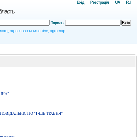
Вхід
Реєстрація
UA
RU
бласть
Пароль:
Вхід
 площі, агросправочник online, agromap
ЇНА"
ПОВIДАЛЬНIСТЮ "1-ШЕ ТРАВНЯ"