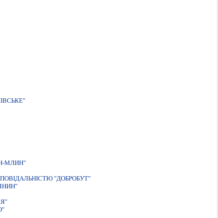
IВСЬКЕ"
Н-МЛИН"
ПОВIДАЛЬНIСТЮ "ДОБРОБУТ"
ЯНИН"
Я"
О"