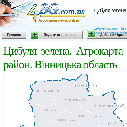
Цибуля зелена.
Агросправочник online
Цибуля зелена - Вінн
агросправочник onli
Головна
Подати оголошення
Добавити орган
Цибуля зелена. Агрокарта
район. Вінницька область