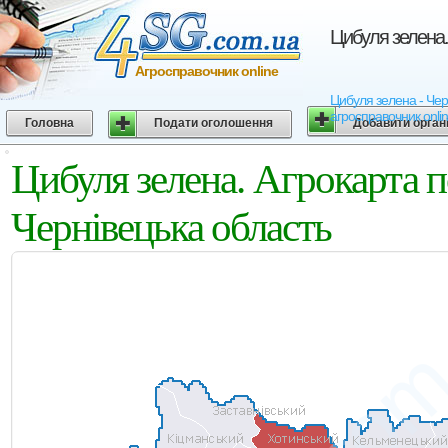
Цибуля зелена.
Агросправочник online
Цибуля зелена - Черн
агросправочник onli
Головна
Подати оголошення
Добавити орган
Цибуля зелена. Агрокарта 
Чернівецька область