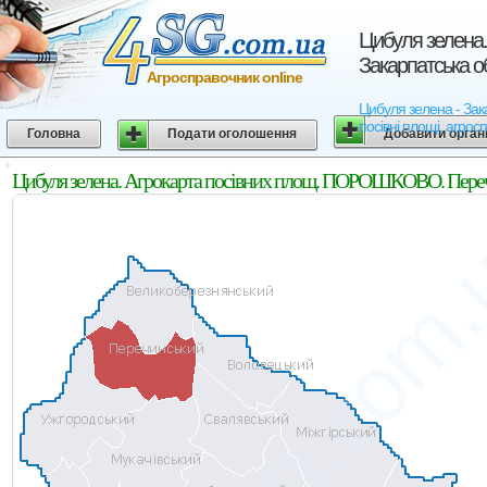
Цибуля зелена
Закарпатська о
Агросправочник online
Цибуля зелена - Зак
посівні площі, агрос
Головна
Подати оголошення
Добавити орган
Цибуля зелена. Агрокарта посівних площ. ПОРОШКОВО. Перечи