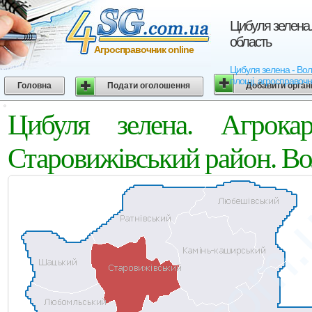
Цибуля зелена.
область
Агросправочник online
Цибуля зелена - Воли
площі, агросправочн
Головна
Подати оголошення
Добавити орган
Цибуля зелена. Агрок
Старовижівський район. Во