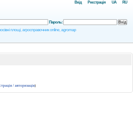
Вхід
Реєстрація
UA
RU
Пароль:
Вхід
осівні площі, агросправочник online, agromap
страція / авторизація
)