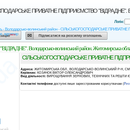
ОДАРСЬКЕ ПРИВАТНЕ ПIДПРИЄМСТВО "ВIДРАДНЕ". Волод
Логін:
ь - Володарсько-волинський район - СIЛЬСЬКОГОСПОДАРСЬКЕ ПРИВАТНЕ ПIДПР
ne, agromap
new
ізацію
Підписатися на розсилку оголошень
ДНЕ". Володарсько-волинський район. Житомирська обла
СIЛЬСЬКОГОСПОДАРСЬКЕ ПРИВАТНЕ ПIДПР
Адреса:
ЖИТОМИРСЬКА ОБЛ., ВОЛОДАРСЬКО-ВОЛИНСЬКИЙ Р-Н, СМТ
Керівник:
КОЗАЧОК ВIКТОР ОЛЕКСАНДРОВИЧ
Вид діяльності:
ВИРОЩУВАННЯ ЗЕРНОВИХ, ТЕХНІЧНИХ ТА РЕШТИ КУ
Реє
Контактні телефони
доступні лише зареєстрованим корисутвачам (