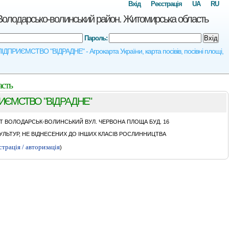
Вхід
Реєстрація
UA
RU
арсько-волинський район. Житомирська область
Пароль:
Вхід
ИЄМСТВО "ВIДРАДНЕ" - Агрокарта України, карта посівів, посівні площі,
сть
ИЄМСТВО "ВIДРАДНЕ"
 ВОЛОДАРСЬК-ВОЛИНСЬКИЙ ВУЛ. ЧЕРВОНА ПЛОЩА БУД. 16
ЛЬТУР, НЕ ВІДНЕСЕНИХ ДО ІНШИХ КЛАСІВ РОСЛИННИЦТВА
страція / авторизація
)