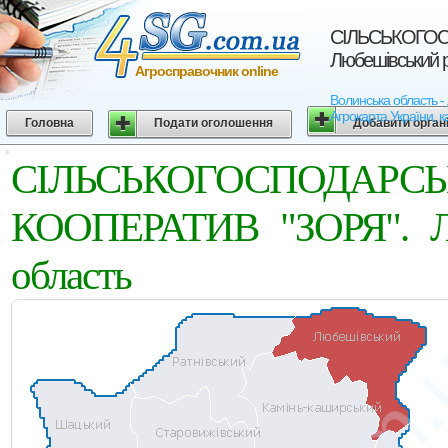
СIЛЬСЬКОГОС
Любешівський р
Агросправочник online
Волинська област
Агрокарта України, к
Головна
Подати оголошення
Добавити орган
СIЛЬСЬКОГОСПОД
КООПЕРАТИВ "ЗОРЯ". Лю
область