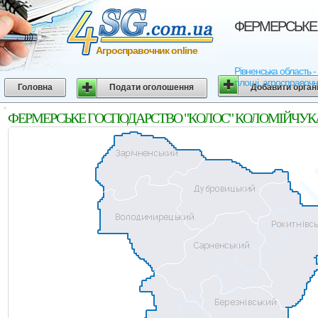
ФЕРМЕРСЬКЕ Г
Агросправочник online
Рівненська област
площі, агросправочн
Головна
Подати оголошення
Добавити орган
ФЕРМЕРСЬКЕ ГОСПОДАРСТВО "КОЛОС" КОЛОМIЙЧУКА ВАЛ