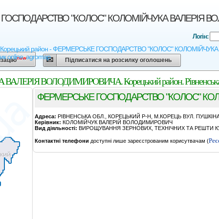
ОСПОДАРСТВО "КОЛОС" КОЛОМIЙЧУКА ВАЛЕРIЯ ВОЛОДИ
Логін:
ь - Корецький район - ФЕРМЕРСЬКЕ ГОСПОДАРСТВО "КОЛОС" КОЛОМIЙЧУКА ВАЛ
ик online, agromap
new
ізацію
Підписатися на розсилку оголошень
ЕРIЯ ВОЛОДИМИРОВИЧА. Корецький район. Рівненська 
ФЕРМЕРСЬКЕ ГОСПОДАРСТВО "КОЛОС" КО
Адреса:
РIВНЕНСЬКА ОБЛ., КОРЕЦЬКИЙ Р-Н, М.КОРЕЦЬ ВУЛ. ПУШКIНА 
Керівник:
КОЛОМIЙЧУК ВАЛЕРIЙ ВОЛОДИМИРОВИЧ
Вид діяльності:
ВИРОЩУВАННЯ ЗЕРНОВИХ, ТЕХНІЧНИХ ТА РЕШТИ КУ
Реє
Контактні телефони
доступні лише зареєстрованим корисутвачам (