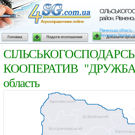
СIЛЬСЬКОГОС
район. Рівненс
Агросправочник online
Рівненська област
Агрокарта України, к
Головна
Подати оголошення
Добавити орган
СIЛЬСЬКОГОСПОД
КООПЕРАТИВ "ДРУЖБА". 
область