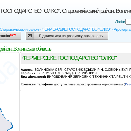
ОСПОДАРСТВО "ОЛКО". Старовижівський район. Волинсь
Логін:
 Старовижівський район - ФЕРМЕРСЬКЕ ГОСПОДАРСТВО "ОЛКО" - Агрокарта Украї
new
ізацію
Підписатися на розсилку оголошень
он. Волинська область
ФЕРМЕРСЬКЕ ГОСПОДАРСТВО "ОЛКО"
Адреса:
ВОЛИНСЬКА ОБЛ., СТАРОВИЖIВСЬКИЙ Р-Н, С.СЕКУНЬ ВУЛ. Р
Керівник:
ВЕРЕМЧУК ОЛЕКСАНДР ЄРЕМIЙОВИЧ
Вид діяльності:
ВИРОЩУВАННЯ ЗЕРНОВИХ, ТЕХНІЧНИХ ТА РЕШТИ КУ
Реє
Контактні телефони
доступні лише зареєстрованим корисутвачам (