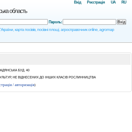
Вхід
Реєстрація
UA
RU
ка область
Пароль:
Вхід
ни, карта посівів, посівні площі, агросправочник online, agromap
АДЯНСЬКА БУД. 40
ЛЬТУР, НЕ ВІДНЕСЕНИХ ДО ІНШИХ КЛАСІВ РОСЛИННИЦТВА
страція / авторизація
)