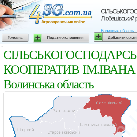
СIЛЬСЬКОГОС
Любешівський р
Агросправочник online
Волинська област
Головна
Подати оголошення
Добавити орган
СIЛЬСЬКОГОСПОД
КООПЕРАТИВ IМ.IВАНА Ф
Волинська область