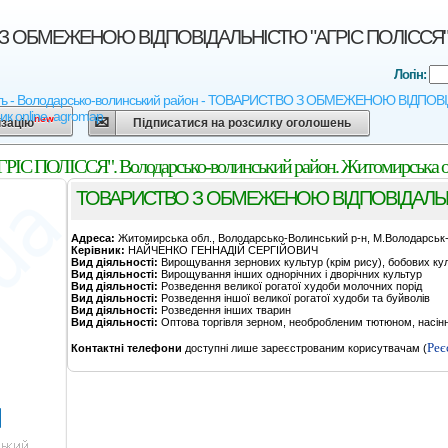
 ОБМЕЖЕНОЮ ВІДПОВІДАЛЬНІСТЮ "АГРІС ПОЛІССЯ". Вол
Логін:
ь - Володарсько-волинський район - ТОВАРИСТВО З ОБМЕЖЕНОЮ ВІДПОВІДАЛЬН
ик online, agromap
new
ізацію
Підписатися на розсилку оголошень
ЛІССЯ". Володарсько-волинський район. Житомирська о
ТОВАРИСТВО З ОБМЕЖЕНОЮ ВІДПОВІДАЛЬНІ
Адреса:
Житомирська обл., Володарсько-Волинський р-н, М.Володарськ-
Керівник:
НАЙЧЕНКО ГЕННАДІЙ СЕРГІЙОВИЧ
Вид діяльності:
Вирощування зернових культур (крім рису), бобових куль
Вид діяльності:
Вирощування інших однорічних і дворічних культур
Вид діяльності:
Розведення великої рогатої худоби молочних порід
Вид діяльності:
Розведення іншої великої рогатої худоби та буйволів
Вид діяльності:
Розведення інших тварин
Вид діяльності:
Оптова торгівля зерном, необробленим тютюном, насінн
Реє
Контактні телефони
доступні лише зареєстрованим корисутвачам (