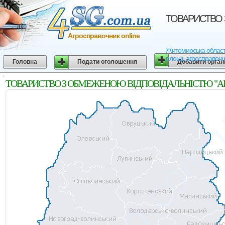
ТОВАРИСТВО З
Агросправочник online
Житомирська област
площі, агросправочн
Головна
Подати оголошення
Добавити орган
ТОВАРИСТВО З ОБМЕЖЕНОЮ ВІДПОВІДАЛЬНІСТЮ "АГРІС ПО