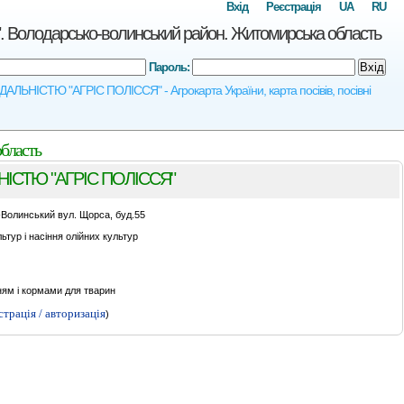
Вхід
Реєстрація
UA
RU
одарсько-волинський район. Житомирська область
Пароль:
Вхід
ІСТЮ "АГРІС ПОЛІССЯ" - Агрокарта України, карта посівів, посівні
бласть
СТЮ "АГРІС ПОЛІССЯ"
Волинський вул. Щорса, буд.55
тур і насіння олійних культур
ям і кормами для тварин
страція / авторизація
)