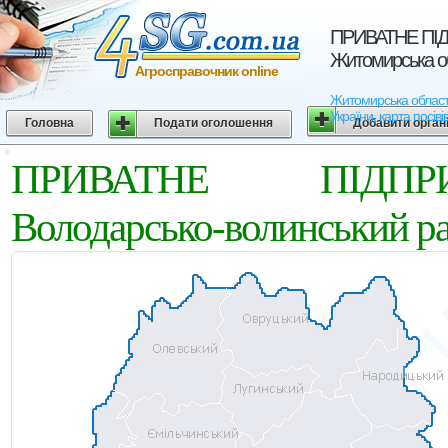
ПРИВАТНЕ ПІД
Житомирська о
Агросправочник online
Житомирська облас
України, карта посіві
Головна
Подати оголошення
Добавити орган
ПРИВАТНЕ ПІДПР
Володарсько-волинський р