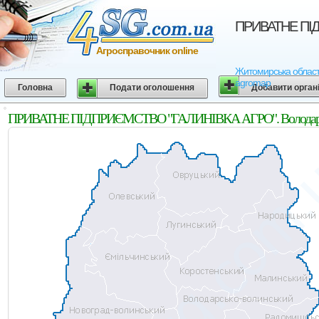
ПРИВАТНЕ ПIДП
Агросправочник online
Житомирська область
agromap
Головна
Подати оголошення
Добавити орган
ПРИВАТНЕ ПIДПРИЄМСТВО "ГАЛИНIВКА АГРО". Володарсько