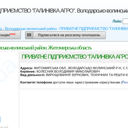
РИЄМСТВО "ГАЛИНIВКА АГРО". Володарсько-волинський
Логін:
 - Володарсько-волинський район - ПРИВАТНЕ ПIДПРИЄМСТВО "ГАЛИНIВКА АГРО" 
new
ізацію
Підписатися на розсилку оголошень
-волинський район. Житомирська область
ПРИВАТНЕ ПIДПРИЄМСТВО "ГАЛИНIВКА АГРО
Адреса:
ЖИТОМИРСЬКА ОБЛ., ВОЛОДАРСЬКО-ВОЛИНСЬКИЙ Р-Н, С.ГАЛ
Керівник:
КОЛЕСНИК ВОЛОДИМИР МИКОЛАЙОВИЧ
Вид діяльності:
ВИРОЩУВАННЯ ЗЕРНОВИХ, ТЕХНІЧНИХ ТА РЕШТИ КУ
Реє
Контактні телефони
доступні лише зареєстрованим корисутвачам (