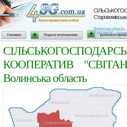
СIЛЬСЬКОГОС
Старовижівськи
Агросправочник online
Волинська област
"СВIТАНОК" - Агрокар
Головна
Подати оголошення
Добавити орган
СIЛЬСЬКОГОСПОД
КООПЕРАТИВ "СВIТАНОК
Волинська область