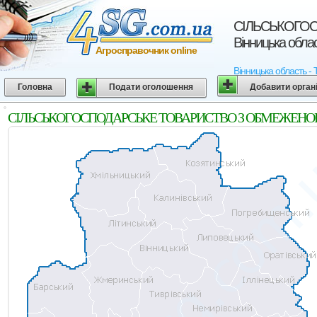
СIЛЬСЬКОГОС
Вінницька обла
Агросправочник online
Вінницька област
Головна
Подати оголошення
Добавити орган
СIЛЬСЬКОГОСПОДАРСЬКЕ ТОВАРИСТВО З ОБМЕЖЕНОЮ ВIД