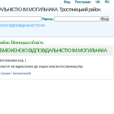
Вхід
Реєстрація
UA
RU
IСТЮ IМ.МОГИЛЬЧАКА. Тростянецький район.
Пароль:
Вхід
ЖЕНОЮ ВIДПОВIДАЛЬНIСТЮ IМ
. Вінницька область
ОБМЕЖЕНОЮ ВIДПОВIДАЛЬНIСТЮ IМ.МОГИЛЬЧАКА
МОГИЛЬЧАКА БУД. 1
ЛЬТУР, НЕ ВІДНЕСЕНИХ ДО ІНШИХ КЛАСІВ РОСЛИННИЦТВА
страція / авторизація
)