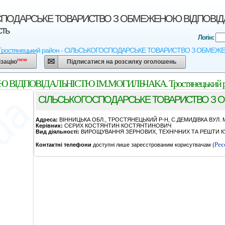
ПОДАРСЬКЕ ТОВАРИСТВО З ОБМЕЖЕНОЮ ВIДПОВIДАЛЬН
сть
Логін:
ь - Тростянецький район - СIЛЬСЬКОГОСПОДАРСЬКЕ ТОВАРИСТВО З ОБМЕ
new
ізацію
Підписатися на розсилку оголошень
ПОВIДАЛЬНIСТЮ IМ.МОГИЛЬЧАКА. Тростянецький район
СIЛЬСЬКОГОСПОДАРСЬКЕ ТОВАРИСТВО З 
Адреса:
ВIННИЦЬКА ОБЛ., ТРОСТЯНЕЦЬКИЙ Р-Н, С.ДЕМИДIВКА ВУЛ. 
Керівник:
СЄРИХ КОСТЯНТИН КОСТЯНТИНОВИЧ
Вид діяльності:
ВИРОЩУВАННЯ ЗЕРНОВИХ, ТЕХНІЧНИХ ТА РЕШТИ КУ
Реє
Контактні телефони
доступні лише зареєстрованим корисутвачам (