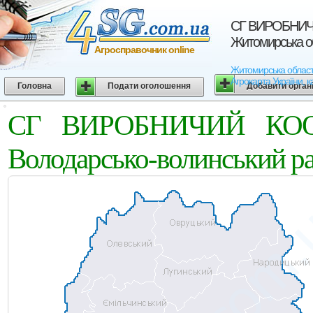
СГ ВИРОБНИЧИ
Житомирська о
Агросправочник online
Житомирська облас
Агрокарта України, к
Головна
Подати оголошення
Добавити орган
СГ ВИРОБНИЧИЙ КООП
Володарсько-волинський р