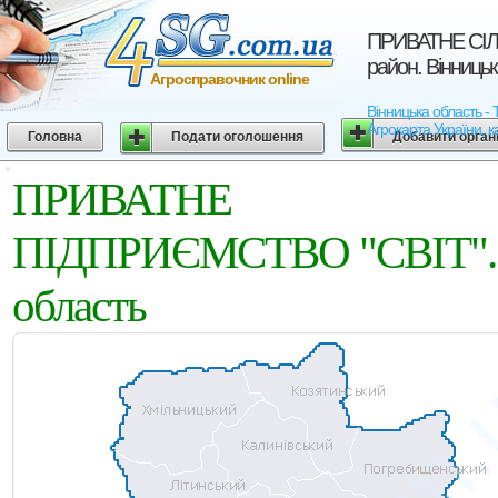
ПРИВАТНЕ СIЛ
район. Вінниць
Агросправочник online
Вінницька область
Агрокарта України, к
Головна
Подати оголошення
Добавити орган
ПРИВАТНЕ СIЛЬ
ПIДПРИЄМСТВО "СВIТ". Тр
область