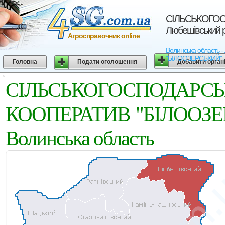
СIЛЬСЬКОГОС
Любешівський р
Агросправочник online
Волинська област
"БIЛООЗЕРСЬКИЙ" - Аг
Головна
Подати оголошення
Добавити орган
СIЛЬСЬКОГОСПОД
КООПЕРАТИВ "БIЛООЗЕРС
Волинська область