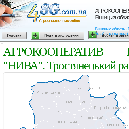
АГРОКООПЕРАТ
Вінницька обла
Агросправочник online
Вінницька область
України, карта посіві
Головна
Подати оголошення
Добавити орган
АГРОКООПЕРАТИВ 
"НИВА". Тростянецький рай