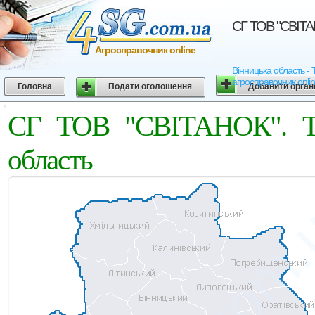
СГ ТОВ "СВІТАН
Агросправочник online
Вінницька область - 
агросправочник onli
Головна
Подати оголошення
Добавити орган
СГ ТОВ "СВІТАНОК". Тро
область